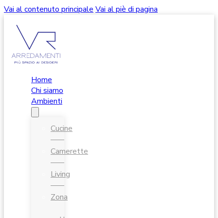
Vai al contenuto principale
Vai al piè di pagina
Home
Chi siamo
Ambienti
Cucine
Camerette
Living
Zona