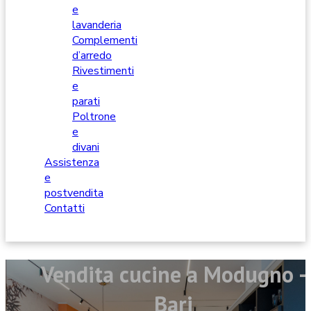
e
lavanderia
Complementi
d’arredo
Rivestimenti
e
parati
Poltrone
e
divani
Assistenza
e
postvendita
Contatti
Vendita cucine a Modugno -
Bari