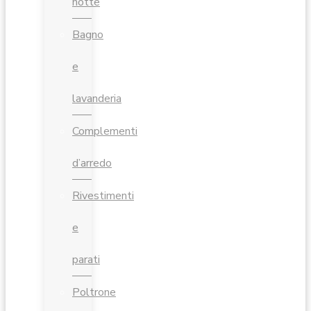
notte
Bagno
e
lavanderia
Complementi
d’arredo
Rivestimenti
e
parati
Poltrone