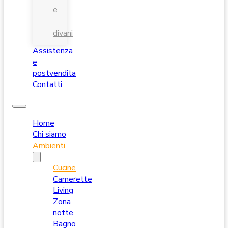
e
divani
Assistenza
e
postvendita
Contatti
Home
Chi siamo
Ambienti
Cucine
Camerette
Living
Zona
notte
Bagno